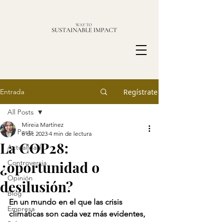
Entrada
Regístrate
All Posts
Mireia Martínez
All Posts
6 dic 2023
4 min de lectura
La COP28:
Actualidad
¿oportunidad o
Controversia
Opinión
desilusión?
Blog
En un mundo en el que las crisis 
Empresa
climáticas son cada vez más evidentes, 