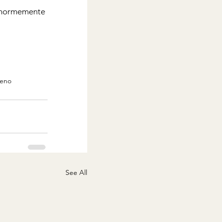
 enormemente 
geno
See All