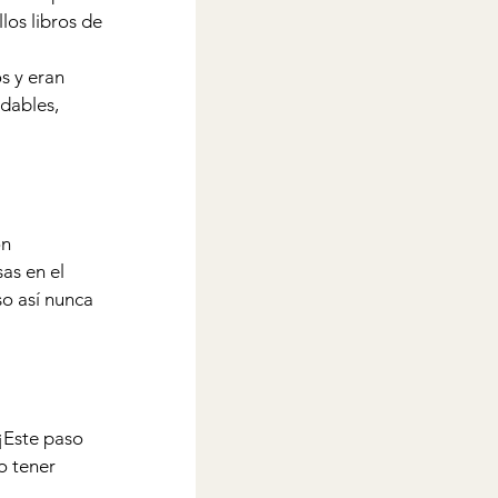
los libros de 
s y eran 
dables, 
n 
as en el 
o así nunca 
¡Este paso 
o tener 