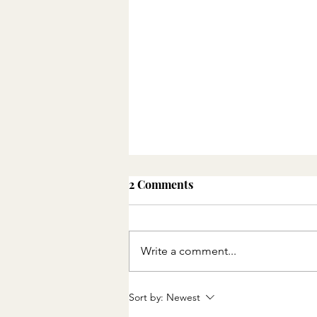
2 Comments
Write a comment...
The Paradox of Charity:
Sort by:
Newest
How We Limit the Impact