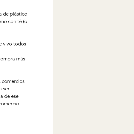
 de plástico 
mo con té (o 
 vivo todos 
compra más 
s comercios 
 ser 
ra de ese 
comercio 