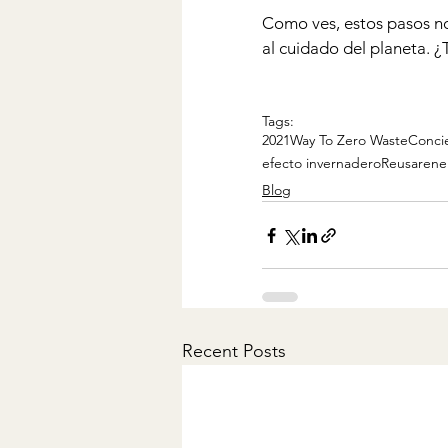
Como ves, estos pasos n
al cuidado del planeta. 
Tags:
2021
Way To Zero Waste
Conci
efecto invernadero
Reusar
ene
Blog
Recent Posts