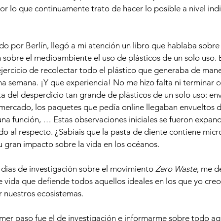
or lo que continuamente trato de hacer lo posible a nivel indi
 por Berlín, llegó a mi atención un libro que hablaba sobre 
sobre el medioambiente el uso de plásticos de un solo uso. E
jercicio de recolectar todo el plástico que generaba de mane
una semana. ¡Y que experiencia! No me hizo falta ni terminar c
 del desperdicio tan grande de plásticos de un solo uso: env
mercado, los paquetes que pedía online llegaban envueltos d
na función, … Estas observaciones iniciales se fueron expan
o al respecto. ¿Sabíais que la pasta de diente contiene micro
 gran impacto sobre la vida en los océanos. 
s días de investigación sobre el movimiento 
Zero Waste
, me de
de vida que defiende todos aquellos ideales en los que yo creo
r nuestros ecosistemas. 
mer paso fue el de investigación e informarme sobre todo aq