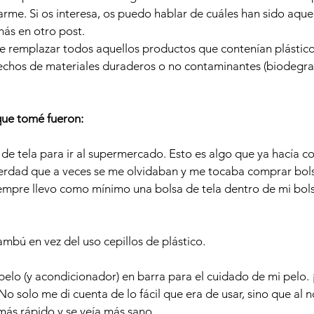
iarme.
 Si os interesa, os puedo hablar de 
cuáles 
han sido aquel
más en otro post
.
e remplazar todos aquellos productos que contenían plástico
echos de materiales duraderos o no contaminantes (biodegra
que tomé fueron:
 de tela para ir al supermercado. Esto es algo que ya hacía co
 verdad que a veces se me olvidaban y me tocaba comprar bols
mpre llevo como mínimo una bolsa de tela dentro de mi bols
ambú en vez del uso cepillos de plástico.
pelo (y acondicionador) en barra para el cuidado de mi pelo. 
No solo me di cuenta de lo fácil que era de usar, sino que al n
más rápido y se veía más sano.