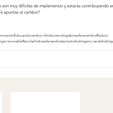
o son muy difíciles de implementar y estarás contribuyendo
¿Te apuntas al cambio?
enciación
Educación
cambio climático
ecología
bioesfera
cambio
Reducir
rgia renovable
Reciclar
hidroesfera
eolica
terrestre
hidrógeno verde
hidró