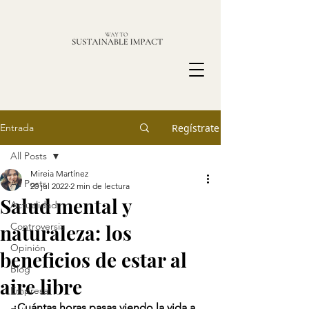
Entrada
Regístrate
All Posts
Mireia Martínez
All Posts
20 jul 2022
2 min de lectura
Salud mental y
Actualidad
naturaleza: los
Controversia
Opinión
beneficios de estar al
Blog
aire libre
Empresa
¿Cuántas horas pasas viendo la vida a 