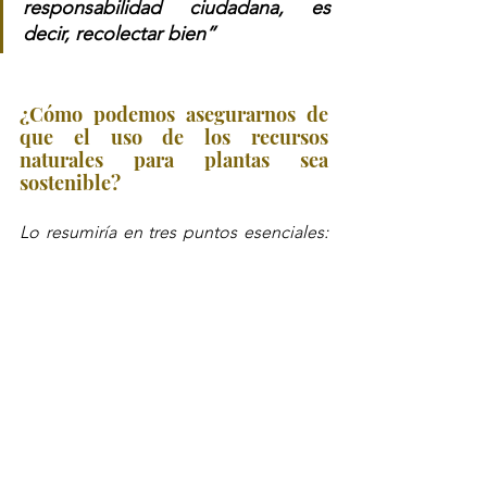
responsabilidad ciudadana, es 
decir, recolectar bien”
¿Cómo podemos asegurarnos de 
que el uso de los recursos 
naturales para plantas sea 
sostenible?
Lo resumiría en tres puntos esenciales: 
Con buenas prácticas, con 
responsabilidad y con respeto
. 
Tenemos en nuestras manos más 
opciones de las que creemos para que 
eso sea completamente posible y voy a 
nombrar algunas
Tener en casa nuestras propias plantas 
para uso medicinal y culinario. Entiendo 
que no todos tenemos un jardín, un 