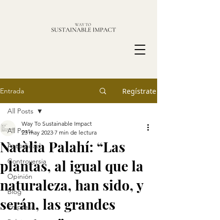
Entrada
Regístrate
All Posts
Way To Sustainable Impact
All Posts
23 may 2023
7 min de lectura
Natàlia Palahí: “Las
Actualidad
plantas, al igual que la
Controversia
Opinión
naturaleza, han sido, y
Blog
serán, las grandes
Empresa