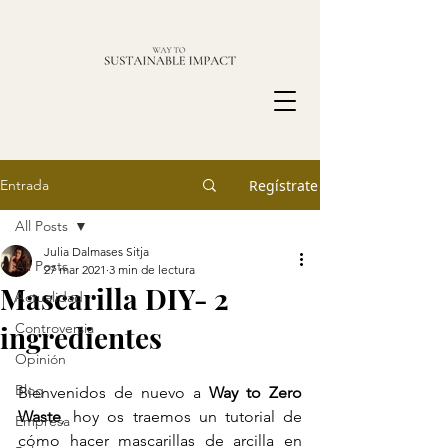
Entrada
Regístrate
All Posts
Julia Dalmases Sitja
All Posts
27 mar 2021
3 min de lectura
Mascarilla DIY- 2
Actualidad
ingredientes
Controversia
Opinión
Blog
Bienvenidos de nuevo a 
Way to Zero 
Waste
, hoy os traemos un tutorial de 
Empresa
cómo hacer mascarillas de arcilla en 