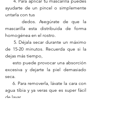
     4. Para 
aplicar 
tu mascarilla puedes 
ayudarte de un pincel o simplemente 
untarla con tus 
     dedos. Asegúrate de que la 
mascarilla esta distribuida de forma 
homogénea en el rostro.
     5. Déjala 
secar
 durante un máximo 
de 
15-20 minutos.
 Recuerda que si la 
dejas más tiempo, 
     esto puede provocar una absorción 
excesiva y dejarte la piel demasiado 
seca.
     6. Para 
removerla
, lávate la cara con 
agua tibia y ya veras que es super fácil 
de lavar.
https://video.wixstatic.com/video/5674ce_667
b2a7e2e15428397e4cd4db595b498/1080p/mp
4/file.mp4