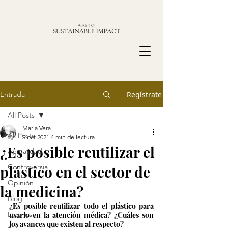
Entrada
Regístrate
All Posts
María Vera
All Posts
5 oct 2021
4 min de lectura
¿Es posible reutilizar el
Actualidad
plástico en el sector de
Controversia
Opinión
la medicina?
Blog
¿Es posible reutilizar todo el plástico para 
Empresa
usarlo en la atención médica? ¿Cuáles son 
los avances que existen al respecto?