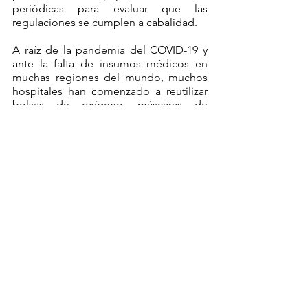
periódicas para evaluar que las 
regulaciones se cumplen a cabalidad.
A raíz de la pandemia del COVID-19 y 
ante la falta de insumos médicos en 
muchas regiones del mundo, muchos 
hospitales han comenzado a reutilizar 
bolsas de oxígeno, máscaras de 
oxígeno y otras herramientas. Es mucho 
más sencillo someter estos materiales a 
un proceso de desinfección y 
reutilización en lugar de desecharlos y 
fabricar nuevos productos. 
Ante la posibilidad de futuras 
interrupciones de la cadena de 
suministro médica, similares a la 
observada durante la pandemia, es 
primordial que el sistema de salud 
encuentre nuevas alternativas para 
evitar la escasez de insumos. Una vez 
en este punto, cuando la reutilización 