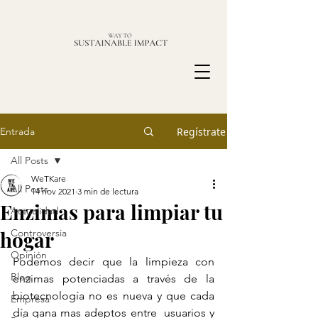
Entrada
Regístrate
All Posts
WeTKare
All Posts
14 nov 2021
3 min de lectura
Enzimas para limpiar tu
Actualidad
hogar
Controversia
Opinión
Podemos decir que la limpieza con 
Blog
enzimas potenciadas a través de la  
biotecnología no es nueva y que cada 
Empresa
día gana mas adeptos entre  usuarios y 