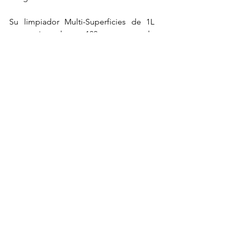
Su limpiador Multi-Superficies de 1L 
proporciona hasta 100 sprayers  de 
limpieza permitiendo que una botella 
podamos limpiar 1 año todo  nuestro 
hogar disolviendo la dosis 
correspondiente según las  
necesidades y su Limpia-Suelos de 250 
ml ofrece hasta 250 cubos  de agua. 
¡Únete al cambio!
Etiquetas:
2021
sostenible
hogar
tóxicos
enzimas
limpieza
limpiar
Wetkare
Blog