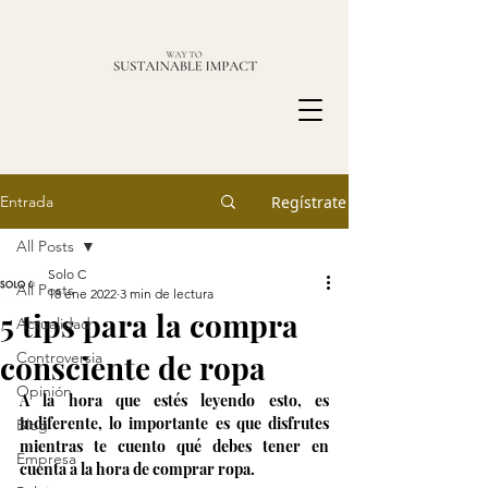
Entrada
Regístrate
All Posts
Solo C
All Posts
18 ene 2022
3 min de lectura
5 tips para la compra
Actualidad
consciente de ropa
Controversia
Opinión
A la hora que estés leyendo esto, es 
indiferente, lo importante es que disfrutes 
Blog
mientras te cuento qué debes tener en 
Empresa
cuenta a la hora de comprar ropa.