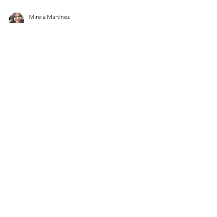
Mireia Martínez
27 sept 2022
4 min de lectura
La ultraderecha italiana gana las
elecciones y el fascismo se
consolida en Europa
La coalición conservadora, neofascista y
populista Fratelli d’Italia (Hermanos de Italia),
liderada por Giorgia Meloni, gana las...
Carla Andreina Tortoza Alvarado
21 abr 2022
3 min de lectura