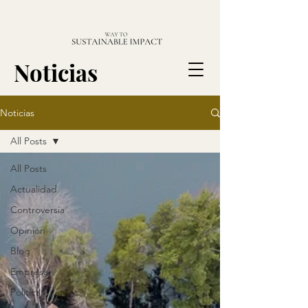
Noticias
Noticias
All Posts
All Posts
Actualidad
Controversia
Opinión
Blog
Empresa
Política