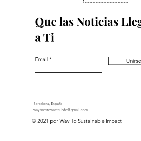
Que las Noticias Ll
a Ti
Email
Unirse
Barcelona, España
waytozerowaste.info@gmail.com
© 2021 por Way To Sustainable Impact