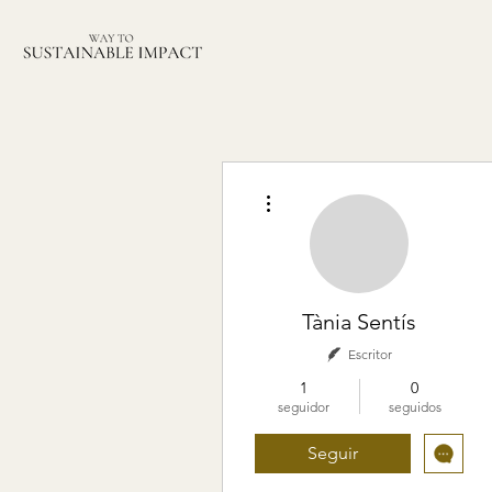
Más acciones
Tània Sentís
Escritor
1
0
seguidor
seguidos
Seguir