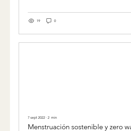
19
0
7 sept 2022
∙
2
min
Menstruación sostenible y zero w