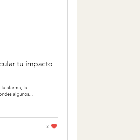
cular tu impacto
 la alarma, la
pondes algunos...
2