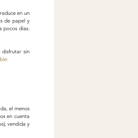
traduce en un 
s de papel y 
chocolates, son vendidos masivamente en gran parte del mundo en el lapso de unos pocos días. 
isfrutar sin 
ble:
uda, el menos 
os en cuenta 
s), vendida y 