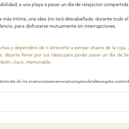
sibilidad, a una playa a pasar un día de relajación compartida.
a más íntima, una idea (no tan) descabellada: durante todo el d
lencio, para disfrutarse mutuamente sin interrupciones.
has y dependerá de ti atreverte a pensar afuera de la caja, a
es, dejarte llevar por tus ideas para poder pasar un día de Sa
ambién, claro, memorable.
lentin
día de los enamorados
enamorados
regalos
detalles
regalos sosteni