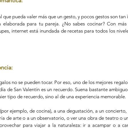
omántica:
l que pueda valer más que un gesto, y pocos gestos son tan 
a elaborada para tu pareja. ¿No sabes cocinar? Con más 
upes, internet está inundada de recetas para todos los nivele
ncia:
galos no se pueden tocar. Por eso, uno de los mejores regalo
l día de San Valentín es un recuerdo. Suena bastante ambiguo,
uier tipo de recuerdo, sino al de una experiencia memorable.
e (por ejemplo, de cocina), a una degustación, a un concierto, 
ría de arte o a un observatorio, o ver una obra de teatro o un
provechar para viajar a la naturaleza: ir a acampar o a ca