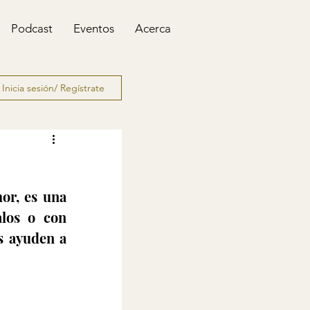
Podcast
Eventos
Acerca
Inicia sesión/ Regístrate
or, es una 
los o con 
s ayuden a 