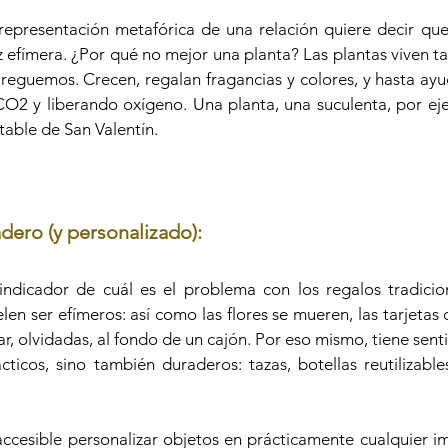
epresentación metafórica de una relación quiere decir que
z efímera. ¿Por qué no mejor una planta? Las plantas viven ta
eguemos. Crecen, regalan fragancias y colores, y hasta ayu
O2 y liberando oxígeno. Una planta, una suculenta, por ej
table de San Valentín.
dero (y personalizado):
 indicador de cuál es el problema con los regalos tradicio
elen ser efímeros: así como las flores se mueren, las tarjetas 
r, olvidadas, al fondo de un cajón. Por eso mismo, tiene sent
ticos, sino también duraderos: tazas, botellas reutilizables
accesible personalizar objetos en prácticamente cualquier im