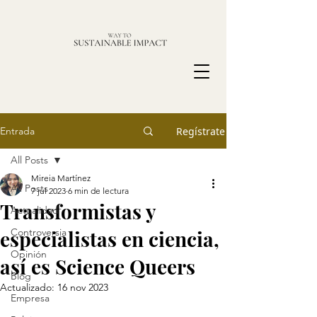
Entrada
Regístrate
All Posts
Mireia Martínez
All Posts
7 jul 2023
6 min de lectura
Transformistas y
Actualidad
especialistas en ciencia,
Controversia
Opinión
así es Science Queers
Blog
Actualizado:
16 nov 2023
Empresa