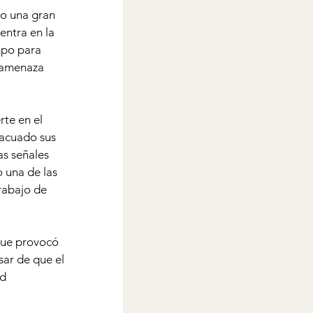
o una gran 
entra en la 
mpo para 
 amenaza 
te en el 
acuado sus 
as señales 
 una de las 
rabajo de 
que provocó 
sar de que el 
d 