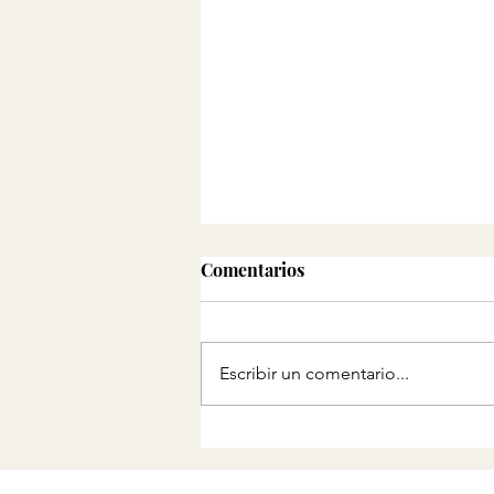
Comentarios
Escribir un comentario...
Transformando residuos
en arte: el poder del
reciclaje creativo