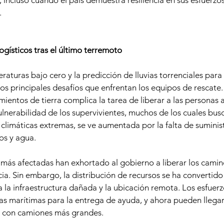
 incluso cuando el país demuestra resiliencia en sus esfuerzos
.
ogísticos tras el último terremoto
turas bajo cero y la predicción de lluvias torrenciales para 
os principales desafíos que enfrentan los equipos de rescate.
ientos de tierra complica la tarea de liberar a las personas 
lnerabilidad de los supervivientes, muchos de los cuales busc
climáticas extremas, se ve aumentada por la falta de suminis
os y agua.
 más afectadas han exhortado al gobierno a liberar los camino
ncia. Sin embargo, la distribución de recursos se ha convertido
a la infraestructura dañada y la ubicación remota. Los esfuerz
as marítimas para la entrega de ayuda, y ahora pueden llegar
s con camiones más grandes.