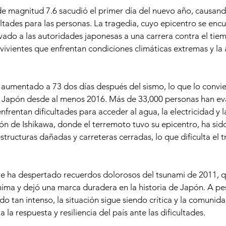
e magnitud 7.6 sacudió el primer día del nuevo año, causand
ltades para las personas. La tragedia, cuyo epicentro se encu
vado a las autoridades japonesas a una carrera contra el tie
rvivientes que enfrentan condiciones climáticas extremas y la
aumentado a 73 dos días después del sismo, lo que lo convier
 Japón desde al menos 2016. Más de 33,000 personas han ev
frentan dificultades para acceder al agua, la electricidad y l
n de Ishikawa, donde el terremoto tuvo su epicentro, ha sido
structuras dañadas y carreteras cerradas, lo que dificulta el t
te ha despertado recuerdos dolorosos del tsunami de 2011, 
shima y dejó una marca duradera en la historia de Japón. A pe
do tan intenso, la situación sigue siendo crítica y la comunida
a la respuesta y resiliencia del país ante las dificultades.