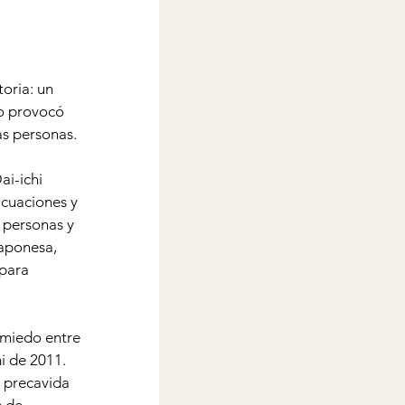
oria: un 
o provocó 
s personas. 
ai-ichi 
acuaciones y 
 personas y 
aponesa, 
para 
 miedo entre 
i de 2011. 
 precavida 