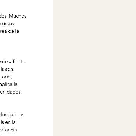
ades. Muchos 
cursos 
rea de la 
 desafío. La 
is son 
aria, 
plica la 
munidades.
olongado y 
s en la 
ortancia 