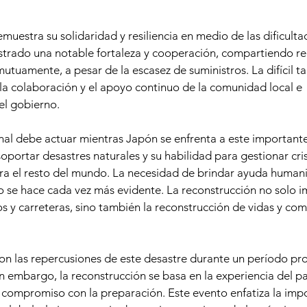
uestra su solidaridad y resiliencia en medio de las dificult
trado una notable fortaleza y cooperación, compartiendo re
tuamente, a pesar de la escasez de suministros. La difícil ta
la colaboración y el apoyo continuo de la comunidad local e 
el gobierno.
al debe actuar mientras Japón se enfrenta a este importante
oportar desastres naturales y su habilidad para gestionar cris
ra el resto del mundo. La necesidad de brindar ayuda humanit
o se hace cada vez más evidente. La reconstrucción no solo im
os y carreteras, sino también la reconstrucción de vidas y co
con las repercusiones de este desastre durante un período pr
in embargo, la reconstrucción se basa en la experiencia del paí
u compromiso con la preparación. Este evento enfatiza la imp