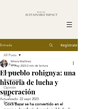
Entrada
Regístrate
All Posts
Mireia Martínez
All Posts
17 may 2023
2 min de lectura
El pueblo rohignya: una
Actualidad
historia de lucha y
Controversia
Opinión
superación
Blog
Actualizado:
22 sept 2023
Empresa
Cox’s Bazar se ha convertido en el 