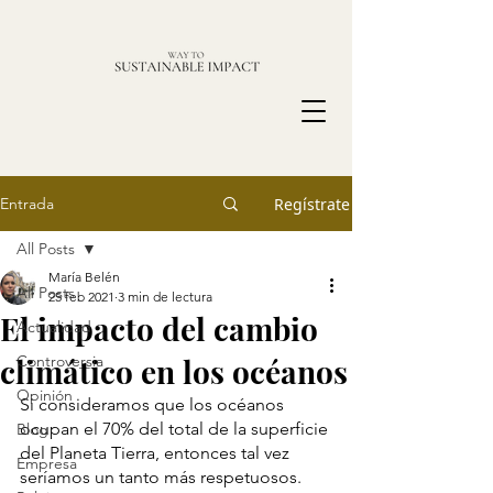
Entrada
Regístrate
All Posts
María Belén
All Posts
25 feb 2021
3 min de lectura
El impacto del cambio
Actualidad
climático en los océanos
Controversia
Opinión
Si consideramos que 
los océanos 
ocupan el 70% del total de la superficie 
Blog
del Planeta Tierra,
 entonces tal vez 
Empresa
seríamos un tanto más respetuosos.